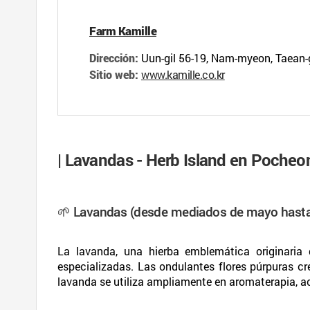
Farm Kamille
Dirección:
Uun-gil 56-19, Nam-myeon, Ta
Sitio web:
www.kamille.co.kr
| Lavandas - Herb Island en Poche
🌱 Lavandas (desde mediados de mayo hasta 
La lavanda, una hierba emblemática originaria 
especializadas. Las ondulantes flores púrpuras c
lavanda se utiliza ampliamente en aromaterapia, ac