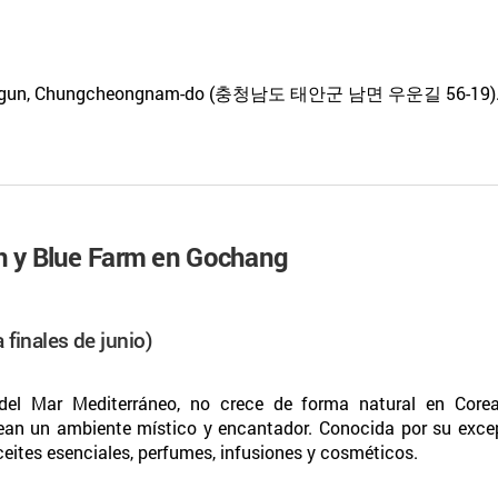
ean-gun, Chungcheongnam-do (충청남도 태안군 남면 우운길 56-19)
on y Blue Farm en Gochang
finales de junio)
del Mar Mediterráneo, no crece de forma natural en Corea
rean un ambiente místico y encantador. Conocida por su excepc
eites esenciales, perfumes, infusiones y cosméticos.