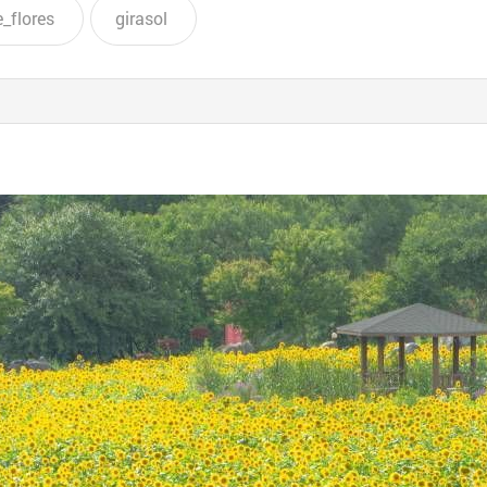
e_flores
girasol