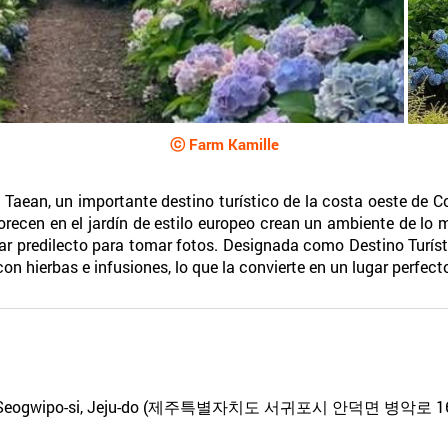
ⓒ Farm Kamille
Taean, un importante destino turístico de la costa oeste de Co
florecen en el jardín de estilo europeo crean un ambiente de lo
gar predilecto para tomar fotos. Designada como Destino Turíst
n hierbas e infusiones, lo que la convierte en un lugar perfecto
on, Seogwipo-si, Jeju-do (제주특별자치도 서귀포시 안덕면 병악로 16