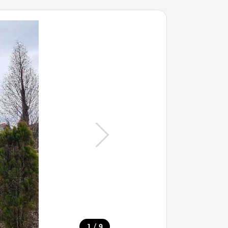
/
1
9