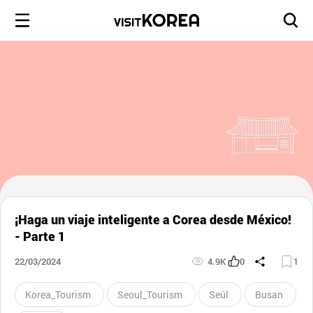
¡Haga un viaje inteligente a Corea desde México!
- Parte 1
22/03/2024
4.9K
0
1
Korea_Tourism
Seoul_Tourism
Seúl
Busan