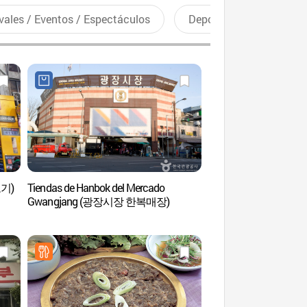
vales / Eventos / Espectáculos
Deportes recreativos
고기)
Tiendas de Hanbok del Mercado
Arroyo Cheonggyec
Gwangjang (광장시장 한복매장)