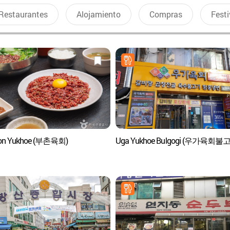
Restaurantes
Alojamiento
Compras
Festi
on Yukhoe (부촌육회)
Uga Yukhoe Bulgogi (우가육회불