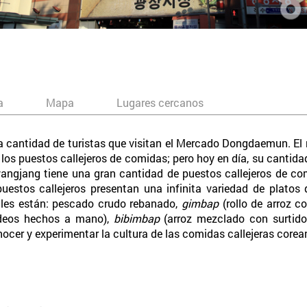
a
Mapa
Lugares cercanos
 cantidad de turistas que visitan el Mercado Dongdaemun. El mo
 los puestos callejeros de comidas; pero hoy en día, su cantid
gjang tiene una gran cantidad de puestos callejeros de com
puestos callejeros presentan una infinita variedad de platos d
pales están: pescado crudo rebanado,
gimbap
(rollo de arroz c
ideos hechos a mano),
bibimbap
(arroz mezclado con surtido
conocer y experimentar la cultura de las comidas callejeras corea