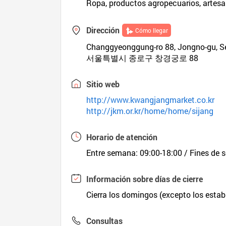
Ropa, productos agropecuarios, artesaní
Dirección
Cómo llegar
Changgyeonggung-ro 88, Jongno-gu, Se
서울특별시 종로구 창경궁로 88
Sitio web
http://www.kwangjangmarket.co.kr
http://jkm.or.kr/home/home/sijang
Horario de atención
Entre semana: 09:00-18:00 / Fines de 
Información sobre días de cierre
Cierra los domingos (excepto los esta
Consultas