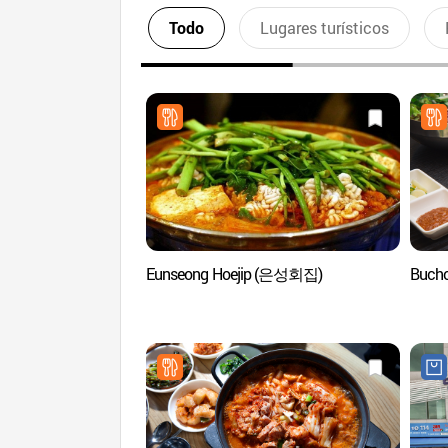
Todo
Lugares turísticos
Eunseong Hoejip (은성회집)
Buch