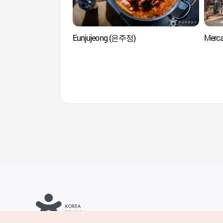
Eunjujeong (은주정)
Merc