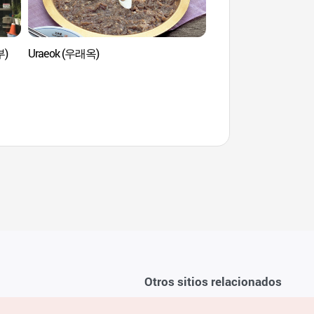
부)
Uraeok (우래옥)
Museo de la Muralla 
Doseong) (한양도
Otros sitios relacionados
Sobre la KTO
ondiciones del servicio