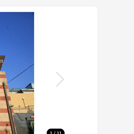
/
1
11