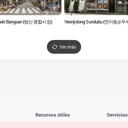
ado Bangsan (방산 종합시장)
Yeonji-dong Sundubu (연지동순두
Ver más
Recursos útiles
Servicios
Aplicación móvil de la KTO
Términos y c