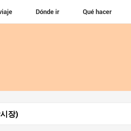
viaje
Dónde ir
Qué hacer
광장시장)