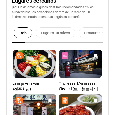
Lugares cercanos
¡Aquí le dejamos algunos destinos recomendados en los
alrededores! Las atracciones dentro de un radio de 50
kilómetros están ordenadas según su cercanía.
Todo
Lugares turísticos
Restaurantes
Jeonju Hoegwan
Travelodge Myeongdong
Pabel
(전주회관)
City Hall (트레블로지 명동
(돈덕
시티홀)