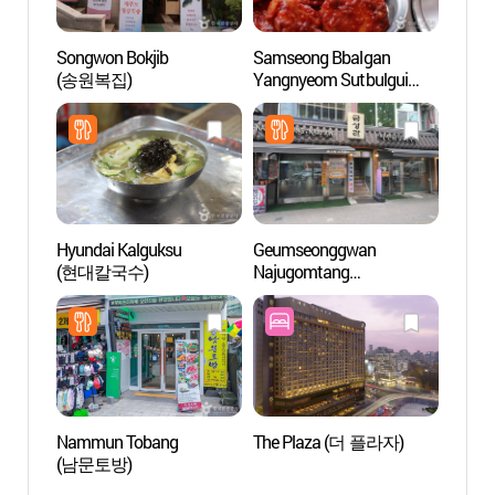
Songwon Bokjib
Samseong Bbalgan
Obser
(송원복집)
Yangnyeom Sutbulgui
(정동
(삼성 빨간양념 숯불구이)
Hyundai Kalguksu
Geumseonggwan
Puert
(현대칼국수)
Najugomtang
(Puer
(금성관나주곰탕)
(숭례
Nammun Tobang
The Plaza (더 플라자)
Biblio
(남문토방)
(서울