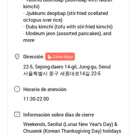
kimchi)
· Jjukkumi deopbap (stir-fried ocellated
octopus over rice)
· Dubu kimchi (tofu with stir-fried kimchi)
· Modeum jeon (assorted pancakes), and
more
Dirección
Cómo llegar
22-5, Sejong-daero 14-gil, Jung-gu, Seoul
서울특별시 중구 세종대로14길 22-5
Horario de atención
11:30-22:00
Información sobre días de cierre
Weekends, Seollal (Lunar New Year's Day) &
Chuseok (Korean Thanksgiving Day) holidays