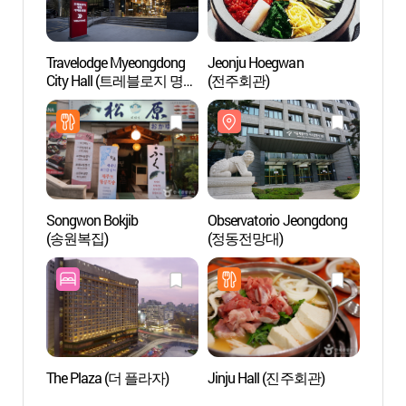
Travelodge Myeongdong
Jeonju Hoegwan
Plaza
City Hall (트레블로지 명동
(전주회관)
시티홀)
Songwon Bokjib
Observatorio Jeongdong
Puert
(송원복집)
(정동전망대)
(Puer
(숭례
The Plaza (더 플라자)
Jinju Hall (진주회관)
Museo 
Moder