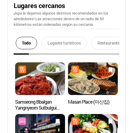
Lugares cercanos
¡Aquí le dejamos algunos destinos recomendados en los
alrededores! Las atracciones dentro de un radio de 50
kilómetros están ordenadas según su cercanía.
Todo
Lugares turísticos
Restaurantes
Samseong Bbalgan
Masan Place (마산집)
Obser
Yangnyeom Sutbulgui
(정동
(삼성 빨간양념 숯불구이)