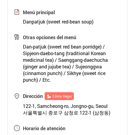
Menú principal
Danpatjuk (sweet red-bean soup)
Otras opciones del menú
Dan-patjuk (sweet red bean porridge) /
Sipjeon-daebo-tang (traditional Korean
medicinal tea) / Saenggang-daechucha
(ginger and jujube tea) / Sujeonggwa
(cinnamon punch) / Sikhye (sweet rice
punch) / Etc.
Dirección
Cómo llegar
122-1, Samcheong-ro, Jongno-gu, Seoul
서울특별시 종로구 삼청로 122-1 (삼청동)
Horario de atención