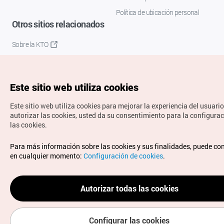
Política de ubicación personal
Otros sitios relacionados
Sobre la KTO
K-Mice
Este sitio web utiliza cookies
Este sitio web utiliza cookies para mejorar la experiencia del usuario
autorizar las cookies, usted da su consentimiento para la configura
las cookies.
Copyrights © Organización de Turismo de Corea. Todos los
Para más información sobre las cookies y sus finalidades, puede co
derechos reservados.
en cualquier momento:
Configuración de cookies
.
Para informes de errores y cuestiones relacionadas con el
sitio web, dirija sus consultas al correo
electrónico oficial:
spanish@knto.or.kr
Autorizar todas las cookies
Configurar las cookies