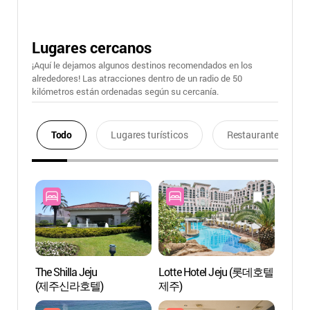
Lugares cercanos
¡Aquí le dejamos algunos destinos recomendados en los
alrededores! Las atracciones dentro de un radio de 50
kilómetros están ordenadas según su cercanía.
Todo
Lugares turísticos
Restaurantes
The Shilla Jeju
Lotte Hotel Jeju (롯데호텔
Playa
(제주신라호텔)
제주)
(중문