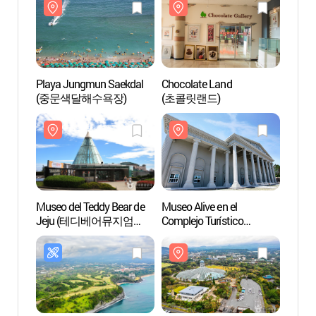
Playa Jungmun Saekdal
Chocolate Land
Museo 
(중문색달해수욕장)
(초콜릿랜드)
Jej
제주)
Museo del Teddy Bear de
Museo Alive en el
Jardín
Jeju (테디베어뮤지엄
Complejo Turístico
(여미
제주)
Jungmun de Jeju
(박물관은 살아있다
(제주중문점))