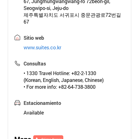
67, Jungmungwangwang-ro 72beon-gil,
Seogwipo-si, Jeju-do
제주특별자치도 서귀포시 중문관광로72번길
67
Sitio web
www.suites.co.kr
Consultas
• 1330 Travel Hotline: +82-2-1330
(Korean, English, Japanese, Chinese)
• For more info: +82-64-738-3800
Estacionamiento
Available