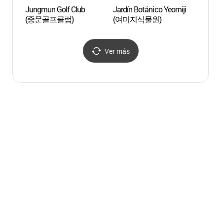
Jungmun Golf Club
Jardín Botánico Yeomiji
Pacif
(중문골프클럽)
(여미지식물원)
리솜)
Ver más