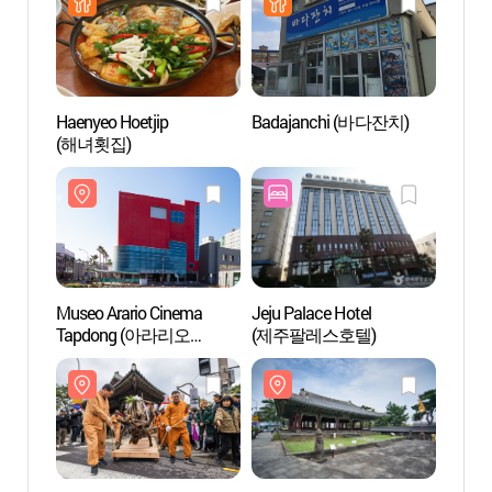
Haenyeo Hoetjip
Badajanchi (바다잔치)
Museo
(해녀횟집)
Tapd
뮤지엄
Museo Arario Cinema
Jeju Palace Hotel
Roca
Tapdong (아라리오
(제주팔레스호텔)
뮤지엄 탑동 시네마)