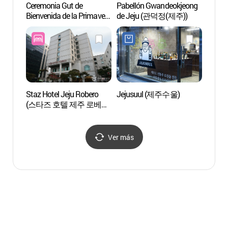
Ceremonia Gut de
Pabellón Gwandeokjeong
Museo 
Bienvenida de la Primavera
de Jeju (관덕정(제주))
Histor
de Tamnaguk (탐라국
(제
입춘굿)
연사박
Staz Hotel Jeju Robero
Jejusuul (제주수울)
Parque
(스타즈 호텔 제주 로베로
(사라
(구 로베로호텔))
Ver más