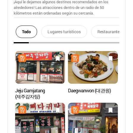
¡Aquí le dejamos algunos destinos recomendados en los
alrededores! Las atracciones dentro de un radio de 50
kilómetros están ordenadas según su cercanía.
Todo
Lugares turísticos
Restaurantes
Jeju Gamjatang
Daegwanwon (대관원)
Yongd
(제주감자탕)
(용두