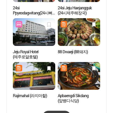
24si
24si Jeju Haejangguk
Roca
Ppyeodagwitang(24시뼈
(24시제주해장국)
다귀탕)
Jeju Royal Hotel
88 Dwaeji (88돼지)
Pabel
(제주로얄호텔)
de J
Rajimahal (라지마할)
Apbaengdi Sikdang
Museo
(앞뱅디식당)
Tapd
뮤지엄