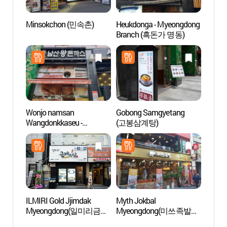
Minsokchon (민속촌)
Heukdonga - Myeongdong
Teatr
Branch (흑돈가 명동)
Myeon
(명동
Wonjo namsan
Gobong Samgyetang
Myeon
Wangdonkkaseu -
(고봉삼계탕)
Myeongdong Branch
(원조남산왕돈까스 명동)
ILMIRI Gold Jjimdak
Myth Jokbal
Museo
Myeongdong(일미리금계
Myeongdong(미쓰족발
(우표
찜닭 명동)
명동)