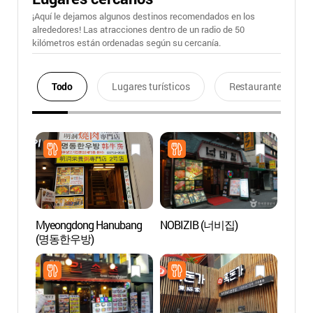
¡Aquí le dejamos algunos destinos recomendados en los
alrededores! Las atracciones dentro de un radio de 50
kilómetros están ordenadas según su cercanía.
Todo
Lugares turísticos
Restaurantes
Myeongdong Hanubang
NOBIZIB (너비집)
Centro
(명동한우방)
Turíst
(명동