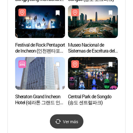
(안동국밥&봉평메밀촌)
Festival de Rock Pentaport
Museo Nacional de
Centra
de Incheon (인천펜타포트
Sistemas de Escritura del
(송도
락 페스티벌)
Mundo
(국립세계문자박물관)
Sheraton Grand Incheon
Central Park de Songdo
Aldea 
Hotel (쉐라톤 그랜드 인천
(송도 센트럴파크)
Song
호텔)
Ver más