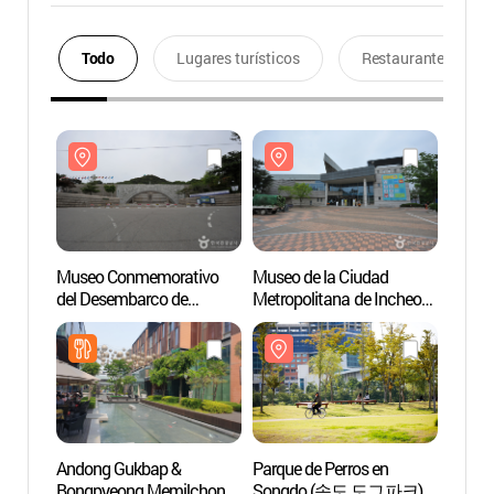
Todo
Lugares turísticos
Restaurantes
Museo Conmemorativo
Museo de la Ciudad
Museo
del Desembarco de
Metropolitana de Incheon
del D
Incheon
(인천광역시립박물관)
Inche
(인천상륙작전기념관)
(인천
Andong Gukbap &
Parque de Perros en
Parque
Bongpyeong Memilchon
Songdo (송도 도그파크)
Song