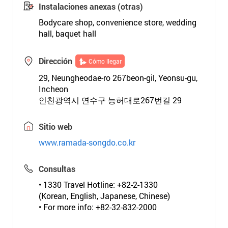
Instalaciones anexas (otras)
Bodycare shop, convenience store, wedding
hall, baquet hall
Dirección
Cómo llegar
29, Neungheodae-ro 267beon-gil, Yeonsu-gu,
Incheon
인천광역시 연수구 능허대로267번길 29
Sitio web
www.ramada-songdo.co.kr
Consultas
• 1330 Travel Hotline: +82-2-1330
(Korean, English, Japanese, Chinese)
• For more info: +82-32-832-2000