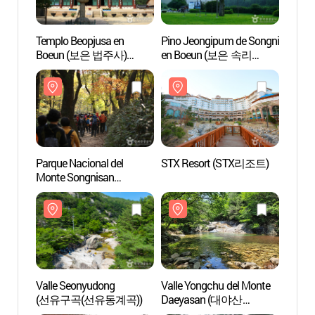
Templo Beopjusa en
Pino Jeongipum de Songni
Templ
Boeun (보은 법주사)
en Boeun (보은 속리
Boeu
[Patrimonio de la
정이품송)
[Patri
Humanidad de la Unesco]
Human
Parque Nacional del
STX Resort (STX리조트)
Parque
Monte Songnisan
Monte
(속리산국립공원)
(속리
Valle Seonyudong
Valle Yongchu del Monte
Valle
(선유구곡(선유동계곡))
Daeyasan (대야산
(선유
용추계곡)