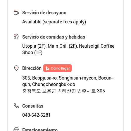
Servicio de desayuno
Available (separate fees apply)
Servicio de comidas y bebidas
Utopia (2F), Main Grill (2F), Neulsolgil Coffee
Shop (1F)
Dirección
Cómo llegar
305, Beopjusa-ro, Songnisan-myeon, Boeun-
gun, Chungcheongbuk-do
충청북도 보은군 속리산면 법주사로 305
Consultas
043-542-5281
Estacionamiento