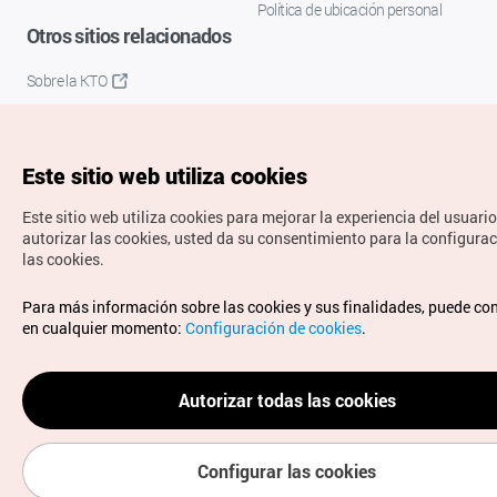
Política de ubicación personal
Otros sitios relacionados
Sobre la KTO
K-Mice
Este sitio web utiliza cookies
Este sitio web utiliza cookies para mejorar la experiencia del usuario
autorizar las cookies, usted da su consentimiento para la configura
las cookies.
Copyrights © Organización de Turismo de Corea. Todos los
Para más información sobre las cookies y sus finalidades, puede co
derechos reservados.
en cualquier momento:
Configuración de cookies
.
Para informes de errores y cuestiones relacionadas con el
sitio web, dirija sus consultas al correo
electrónico oficial:
spanish@knto.or.kr
Autorizar todas las cookies
Configurar las cookies