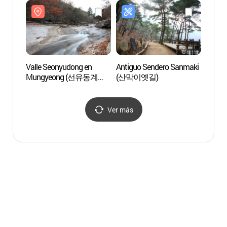
Valle Seonyudong en
Antiguo Sendero Sanmaki
Valle
Mungyeong (선유동계곡
(산막이옛길)
Mung
(문경))
(문경)
Ver más