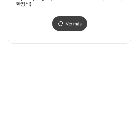
한정식)
(해운
Ver más