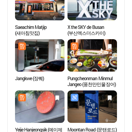
Saeachim Matjip
X the SKY de Busan
Casino
(새아침맛집)
(부산엑스더스카이)
(파라
Jangkwe (장퀘)
Pungcheonman Minmul
Aquar
Jangeo (풍천만민물장어)
LIFE (
부산
Yeije Hanjeongsik (예이제
Moontan Road (문탠로드)
Playa