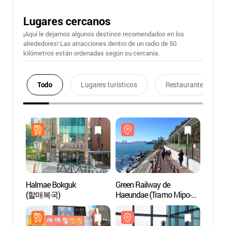
Lugares cercanos
¡Aquí le dejamos algunos destinos recomendados en los
alrededores! Las atracciones dentro de un radio de 50
kilómetros están ordenadas según su cercanía.
Todo
Lugares turísticos
Restaurantes
Halmae Bokguk
Green Railway de
Green 
(할매복국)
Haeundae (Tramo Mipo-
Haeun
Songjeong) (해운대
Song
그린레일웨이 (미포~송정
그린레
구간))
구간))