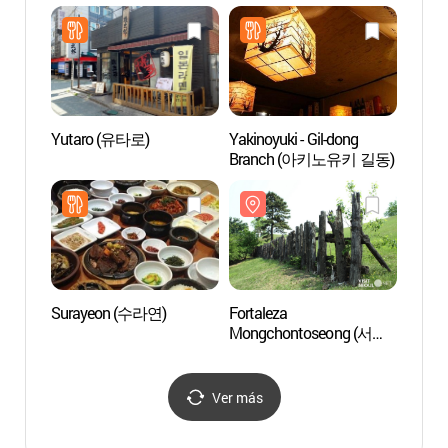
(올림
Yutaro (유타로)
Yakinoyuki - Gil-dong
Parqu
Branch (아키노유키 길동)
(올림
Surayeon (수라연)
Fortaleza
Fortal
Mongchontoseong (서울
Pungn
몽촌토성)
풍납동
Ver más