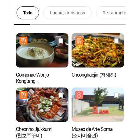
Todo
Lugares turísticos
Restaurantes
Gomonae Wonjo
Cheonghaejin (청해진)
Museo
Kongtang
(소마
(고모네원조콩탕)
Cheonho Jjukkumi
Museo de Arte Soma
Estadi
(천호쭈꾸미)
(소마미술관)
Parqu