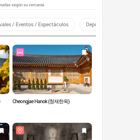
enadas según su cercanía.
vales / Eventos / Espectáculos
Deportes recreativos
주
Cheongjae Hanok (청재한옥)
Calle Bullidan-gil 