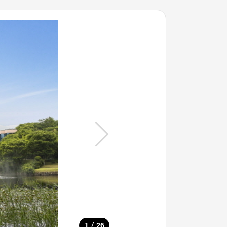
/
1
26