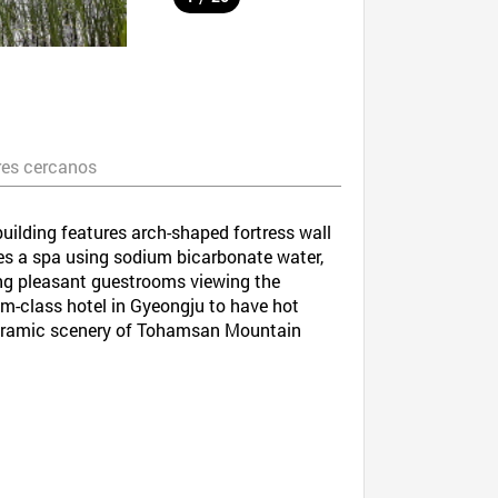
es cercanos
building features arch-shaped fortress wall
ses a spa using sodium bicarbonate water,
ding pleasant guestrooms viewing the
um-class hotel in Gyeongju to have hot
panoramic scenery of Tohamsan Mountain