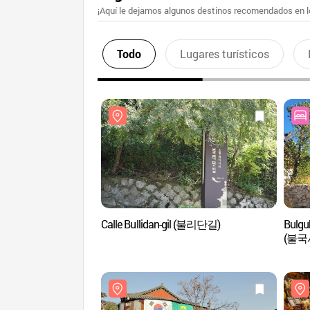
¡Aquí le dejamos algunos destinos recomendados en lo
Todo
Lugares turísticos
Calle Bullidan-gil (불리단길)
Bulgu
(불