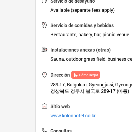
Servicio de desayuno
Available (separate fees apply)
Servicio de comidas y bebidas
Restaurants, bakery, bar, picnic venue
Instalaciones anexas (otras)
Sauna, outdoor grass field, business ce
Dirección
Cómo llegar
289-17, Bulguk-ro, Gyeongju-si, Gyeon
경상북도 경주시 불국로 289-17 (마동)
Sitio web
www.kolonhotel.co.kr
Consultas