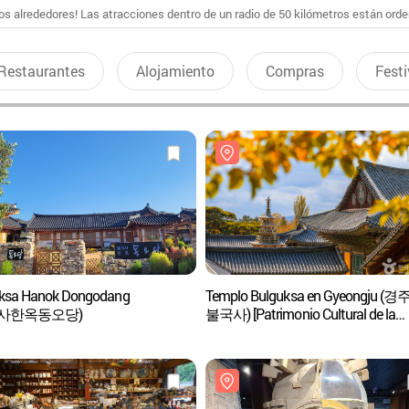
s alrededores! Las atracciones dentro de un radio de 50 kilómetros están ord
Restaurantes
Alojamiento
Compras
Festi
ksa Hanok Dongodang
Templo Bulguksa en Gyeongju (경
국사한옥동오당)
불국사) [Patrimonio Cultural de la
Humanidad de la Unesco]