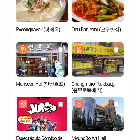
Pyeongnaeok (평래옥)
Ogu Banjeom (오구반점)
Myung
(명보
Manseon Hof (만선호프)
Chungmuro Ttukbaegi
Catedr
(충무로뚝배기)
Myeon
(서울
Espectáculo Cómico de
MyungBo Art Hall
COCOR