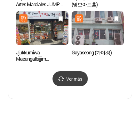
Artes Marciales JUMP
(명보아트홀)
de My
(코믹 마샬아츠 퍼포먼스
(코
‘점프’)
(명동점
Jjukkumiwa
Gayaseong (가야성)
Centro
Maeungalbijjim
Turíst
(쭈꾸미와매운갈비찜)
(명동
Ver más