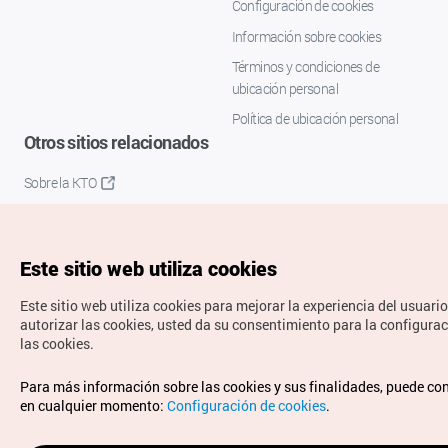
Configuración de cookies
Información sobre cookies
Términos y condiciones de
ubicación personal
Política de ubicación personal
Otros sitios relacionados
Sobre la KTO
K-Mice
Este sitio web utiliza cookies
Este sitio web utiliza cookies para mejorar la experiencia del usuario
autorizar las cookies, usted da su consentimiento para la configura
las cookies.
Copyrights © Organización de Turismo de Corea. Todos los
Para más información sobre las cookies y sus finalidades, puede co
derechos reservados.
en cualquier momento:
Configuración de cookies
.
Para informes de errores y cuestiones relacionadas con el
sitio web, dirija sus consultas al correo
electrónico oficial: