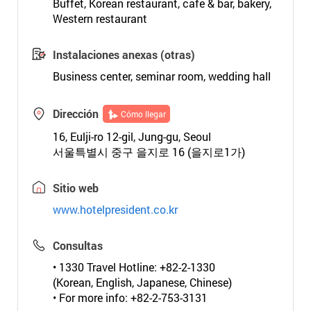
Buffet, Korean restaurant, cafe & bar, bakery,
Western restaurant
Instalaciones anexas (otras)
Business center, seminar room, wedding hall
Dirección
Cómo llegar
16, Eulji-ro 12-gil, Jung-gu, Seoul
서울특별시 중구 을지로 16 (을지로1가)
Sitio web
www.hotelpresident.co.kr
Consultas
• 1330 Travel Hotline: +82-2-1330
(Korean, English, Japanese, Chinese)
• For more info: +82-2-753-3131