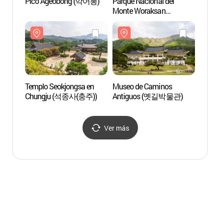
Pico Ageobong (악어봉)
Parque Nacional del
Parque
Monte Woraksan
Monte
(월악산국립공원)
(월악
Templo Seokjongsa en
Museo de Caminos
Museo
Chungju (석종사(충주))
Antiguos (옛길박물관)
Anti
Ver más