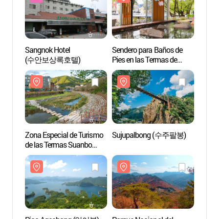
Sangnok Hotel
Sendero para Baños de
Sende
(수안보상록호텔)
Pies en las Termas de
Pies e
Suanbo (수안보온천
Suan
족욕길)
족욕길
Zona Especial de Turismo
Sujupalbong (수주팔봉)
de las Termas Suanbo
(수안보온천 관광특구)