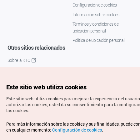
Configuración de cookies
Información sobre cookies
Términos y condiciones de
ubicación personal
Política de ubicación personal
Otros sitios relacionados
Sobre la KTO
K-Mice
Este sitio web utiliza cookies
Este sitio web utiliza cookies para mejorar la experiencia del usuario
autorizar las cookies, usted da su consentimiento para la configura
las cookies.
Copyrights © Organización de Turismo de Corea. Todos los
Para más información sobre las cookies y sus finalidades, puede co
derechos reservados.
en cualquier momento:
Configuración de cookies
.
Para informes de errores y cuestiones relacionadas con el