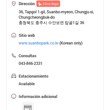
Dirección
Cómo llegar
36, Tapgol 1-gil, Suanbo-myeon, Chungju-si,
Chungcheongbuk-do
충청북도 충주시 수안보면 탑골1길 36
Sitio web
www.suanbopark.co.kr
(Korean only)
Consultas
043-846-2331
Estacionamiento
Available
Información adicional