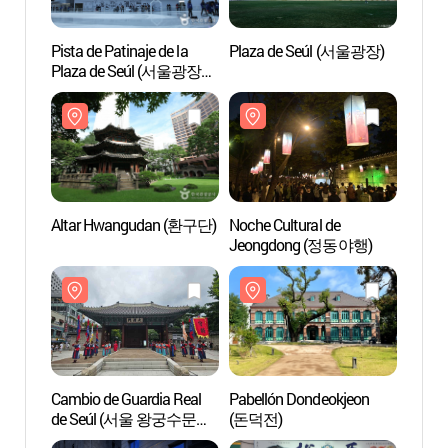
Pista de Patinaje de la
Plaza de Seúl (서울광장)
Plaza
Plaza de Seúl (서울광장
스케이트장)
Altar Hwangudan (환구단)
Noche Cultural de
Pabel
Jeongdong (정동야행)
(돈덕
Cambio de Guardia Real
Pabellón Dondeokjeon
Obser
de Seúl (서울 왕궁수문장
(돈덕전)
(정동
교대의식)