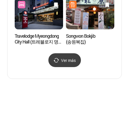
Travelodge Myeongdong
Songwon Bokjib
Palac
City Hall (트레블로지 명동
(송원복집)
(덕수
시티홀)
Ver más