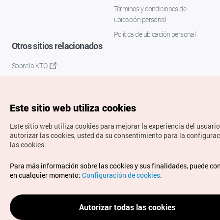
Términos y condiciones de
ubicación personal
Política de ubicación personal
Otros sitios relacionados
Sobre la KTO
K-Mice
Este sitio web utiliza cookies
Este sitio web utiliza cookies para mejorar la experiencia del usuario
autorizar las cookies, usted da su consentimiento para la configura
las cookies.
Copyrights © Organización de Turismo de Corea. Todos los
Para más información sobre las cookies y sus finalidades, puede co
derechos reservados.
en cualquier momento:
Configuración de cookies
.
Para informes de errores y cuestiones relacionadas con el
sitio web, dirija sus consultas al correo
electrónico oficial:
spanish@knto.or.kr
Autorizar todas las cookies