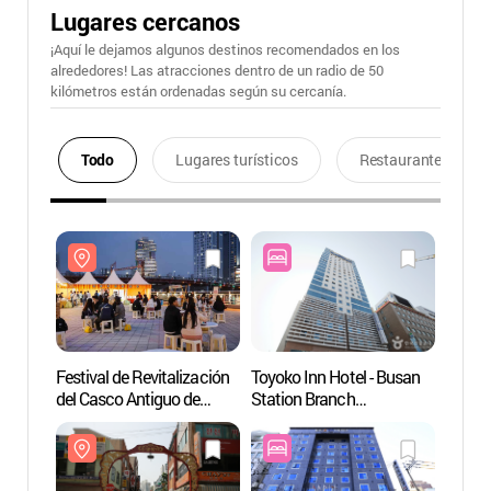
Lugares cercanos
¡Aquí le dejamos algunos destinos recomendados en los
alrededores! Las atracciones dentro de un radio de 50
kilómetros están ordenadas según su cercanía.
Todo
Lugares turísticos
Restaurantes
Festival de Revitalización
Toyoko Inn Hotel - Busan
Barrio
del Casco Antiguo de
Station Branch
(Puert
Busan Taxchelin
(토요코인호텔
Calle
(부산원도심활성화축제
(부산역1점))
차이나
[택슐랭])
상해거