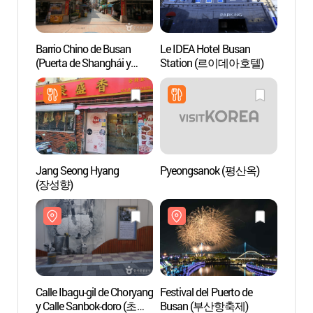
Barrio Chino de Busan
Le IDEA Hotel Busan
Escal
(Puerta de Shanghái y
Station (르이데아호텔)
Calle Shanghái) (부산
차이나타운특구(상해문.
상해거리))
Jang Seong Hyang
Pyeongsanok (평산옥)
Centr
(장성향)
Chang
(장기
Calle Ibagu-gil de Choryang
Festival del Puerto de
Calle 
y Calle Sanbok-doro (초량
Busan (부산항축제)
de los