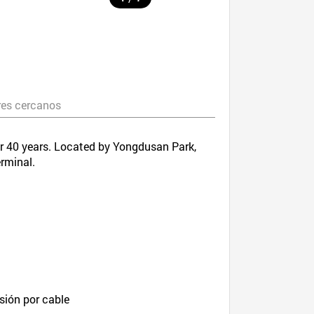
es cercanos
er 40 years. Located by Yongdusan Park,
erminal.
isión por cable