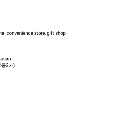
na, convenience store, gift shop
Busan
광동2가)