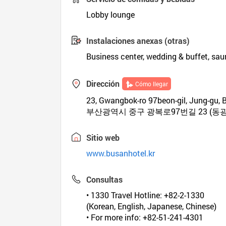
Lobby lounge
Instalaciones anexas (otras)
Business center, wedding & buffet, sau
Dirección
Cómo llegar
23, Gwangbok-ro 97beon-gil, Jung-gu, 
부산광역시 중구 광복로97번길 23 (동
Sitio web
www.busanhotel.kr
Consultas
• 1330 Travel Hotline: +82-2-1330
(Korean, English, Japanese, Chinese)
• For more info: +82-51-241-4301