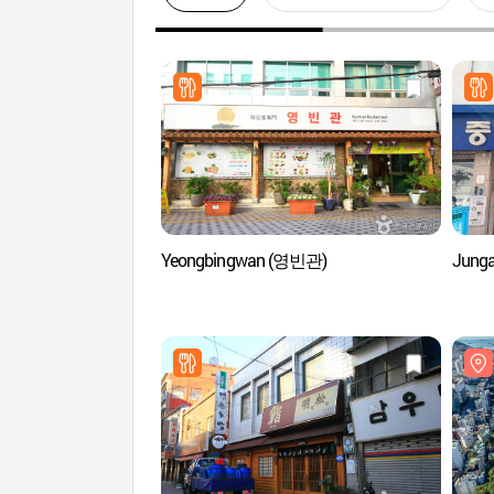
Yeongbingwan (영빈관)
Jung