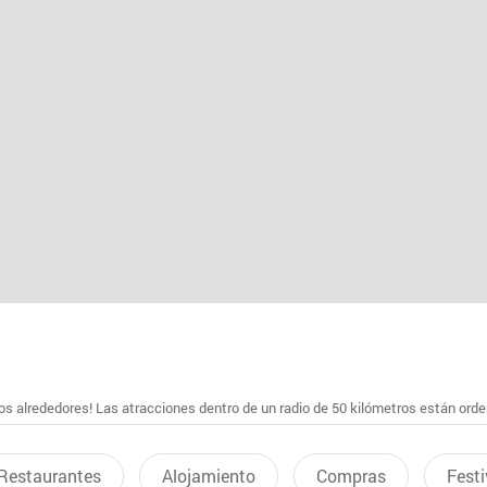
s alrededores! Las atracciones dentro de un radio de 50 kilómetros están ord
Restaurantes
Alojamiento
Compras
Festi