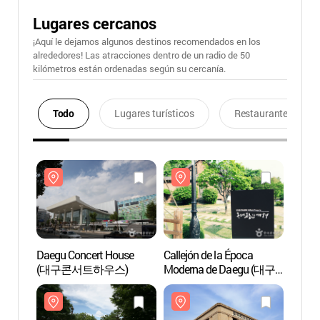
Lugares cercanos
¡Aquí le dejamos algunos destinos recomendados en los
alrededores! Las atracciones dentro de un radio de 50
kilómetros están ordenadas según su cercanía.
Todo
Lugares turísticos
Restaurantes
Daegu Concert House
Callejón de la Época
Daegu
(대구콘서트하우스)
Moderna de Daegu (대구
(대구
근대골목)