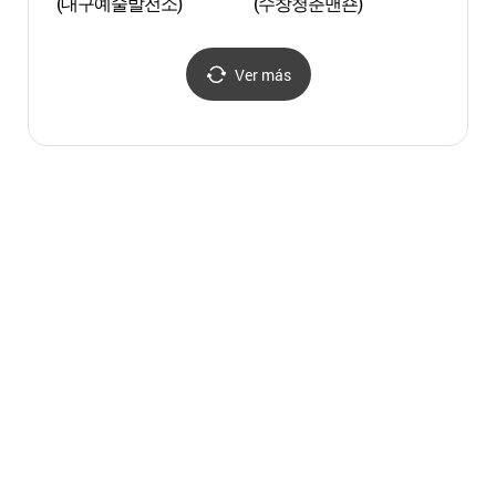
(대구예술발전소)
(수창청춘맨숀)
Daeg
Ver más