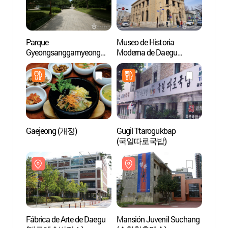
Parque
Museo de Historia
Parqu
Gyeongsanggamyeong
Moderna de Daegu
Gyeo
(경상감영공원)
(대구근대역사관)
(경상
Gaejeong (개정)
Gugil Ttarogukbap
Fábric
(국일따로국밥)
(대구
Fábrica de Arte de Daegu
Mansión Juvenil Suchang
Calle 