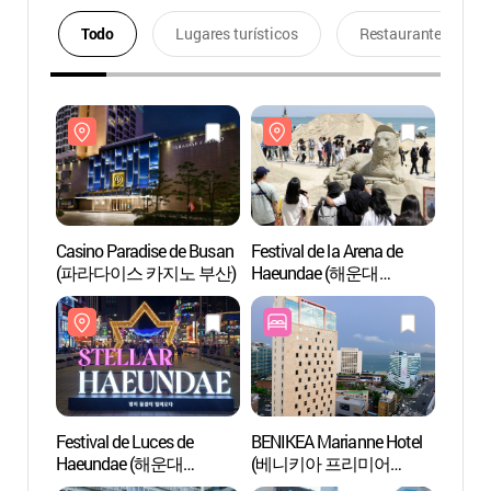
Todo
Lugares turísticos
Restaurantes
Casino Paradise de Busan
Festival de la Arena de
Casino
(파라다이스 카지노 부산)
Haeundae (해운대
(파라
모래축제)
Festival de Luces de
BENIKEA Marianne Hotel
Centro
Haeundae (해운대
(베니키아 프리미어
Turíst
빛축제)
마리안느호텔)
(해운