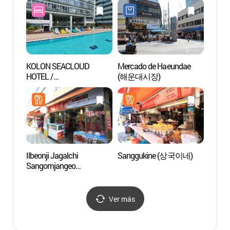
KOLON SEACLOUD
Mercado de Haeundae
X the
HOTEL /
(해운대시장)
(부산
코오롱씨클라우드호텔
Ilbeonji Jagalchi
Sanggukine (상국이네)
Green 
Sangomjangeo
Haeun
(일번지자갈치산곰장어)
Song
그린레
구간))
Ver más