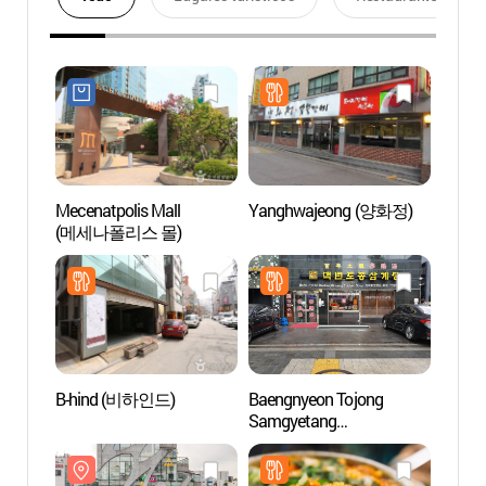
Mecenatpolis Mall
Yanghwajeong (양화정)
KT&G 
(메세나폴리스 몰)
en Ho
상상마
B-hind (비하인드)
Baengnyeon Tojong
Teatr
Samgyetang
Hong
(백년토종삼계탕)