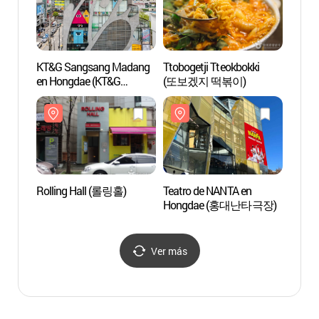
KT&G Sangsang Madang
Ttobogetji Tteokbokki
Hong
en Hongdae (KT&G
(또보겠지 떡볶이)
상상마당(홍대))
Rolling Hall (롤링홀)
Teatro de NANTA en
Yoon'
Hongdae (홍대난타극장)
Ver más