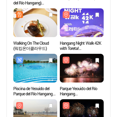
del Río Hangang)
del Rí
(이랜드크루즈
(이랜
(한강유람선))
(한강
Walking On The Cloud
Hangang Night Walk 42K
Parque
(워킹온더클라우드)
with Toreta!
Hang
(한강나이트워크42K with
(여의
토레타!)
Piscina de Yeouido del
Parque Yeouido del Río
Vista 
Parque del Río Hangang
Hangang
Mapo
(한강시민공원
(여의도한강공원)
야경)
여의도수영장)