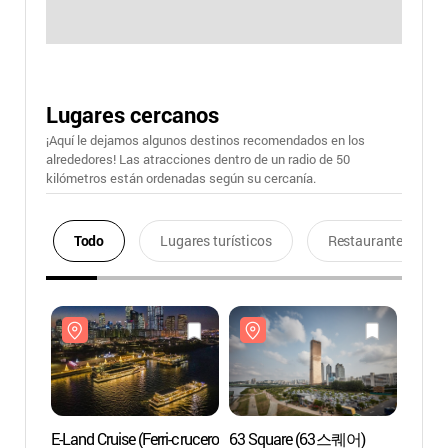
Lugares cercanos
¡Aquí le dejamos algunos destinos recomendados en los
alrededores! Las atracciones dentro de un radio de 50
kilómetros están ordenadas según su cercanía.
Todo
Lugares turísticos
Restaurantes
E-Land Cruise (Ferri-crucero
63 Square (63스퀘어)
E-Land