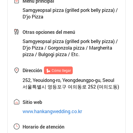
Menú principal
Samgyeopsal pizza (grilled pork belly pizza) /
D'jo Pizza
Otras opciones del menú
Samgyeopsal pizza (grilled pork belly pizza) /
D'jo Pizza / Gorgonzola pizza / Margherita
pizza / Bulgogi pizza / Etc.
Dirección
Cómo llegar
252, Yeouidong-ro, Yeongdeungpo-gu, Seoul
서울특별시 영등포구 여의동로 252 (여의도동)
Sitio web
www.hankangwedding.co.kr
Horario de atención