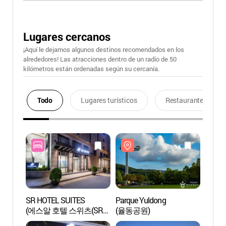
Lugares cercanos
¡Aquí le dejamos algunos destinos recomendados en los
alrededores! Las atracciones dentro de un radio de 50
kilómetros están ordenadas según su cercanía.
Todo
Lugares turísticos
Restaurantes
SR HOTEL SUITES
Parque Yuldong
Parqu
(에스알 호텔 스위츠(SR
(율동공원)
(율동
HOTEL SUITES))