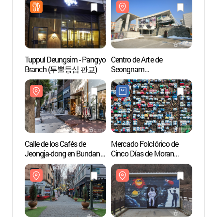
Tuppul Deungsim - Pangyo
Centro de Arte de
Calle 
Branch (투뿔등심 판교)
Seongnam
Jeong
(성남아트센터)
(분당
Calle de los Cafés de
Mercado Folclórico de
Astro
Jeongja-dong en Bundang
Cinco Días de Moran
(분당
(분당 정자동 카페거리)
(모란민속5일장)