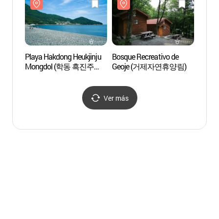
Playa Hakdong Heukjinju
Bosque Recreativo de
Bosqu
Mongdol (학동 흑진주
Geoje (거제자연휴양림)
Geoj
몽돌해변)
Ver más