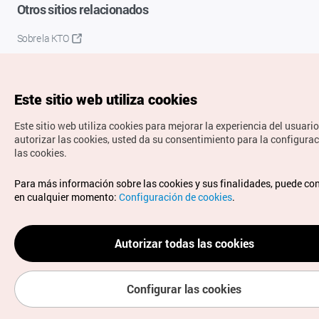
Otros sitios relacionados
Sobre la KTO
K-Mice
Este sitio web utiliza cookies
Este sitio web utiliza cookies para mejorar la experiencia del usuario
autorizar las cookies, usted da su consentimiento para la configura
las cookies.
Copyrights © Organización de Turismo de Corea. Todos los
Para más información sobre las cookies y sus finalidades, puede co
derechos reservados.
en cualquier momento:
Configuración de cookies
.
Para informes de errores y cuestiones relacionadas con el
sitio web, dirija sus consultas al correo
electrónico oficial:
spanish@knto.or.kr
Autorizar todas las cookies
Configurar las cookies