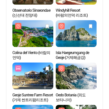
Observatorio Sinseondae
Windyhill Resort
Obser
(신선대 전망대)
(바람의언덕 리조트)
(신선
Colina del Viento (바람의
Isla Haegeumgang de
Colin
언덕)
Geoje (거제해금강)
언덕)
Geoje Suntree Farm Resort
Oedo Botania (외도
Oedo 
(거제 썬트리팜리조트)
보타니아)
보타니