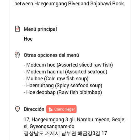
between Haegeumgang River and Sajabawi Rock.
Menú principal
Hoe
Otras opciones del menú
- Modeum hoe (Assorted sliced raw fish)
- Modeum haemul (Assorted seafood)
- Mulhoe (Cold raw fish soup)
- Haemultang (Spicy seafood soup)
- Hoe deopbap (Raw fish bibimbap)
Dirección
Cómo llegar
17, Haegeumgang 3-gil, Nambu-myeon, Geoje-
si, Gyeongsangnam-do
경상남도 거제시 남부면 해금강3길 17