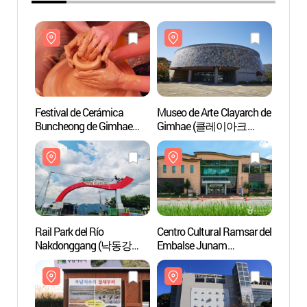
Festival de Cerámica
Museo de Arte Clayarch de
Museo 
Buncheong de Gimhae
Gimhae (클레이아크
Gimh
(김해분청도자기축제)
김해미술관)
김해미
Rail Park del Río
Centro Cultural Ramsar del
Centro
Nakdonggang (낙동강
Embalse Junam
Embal
레일파크)
(주남저수지
(주남
람사르문화관)
람사르