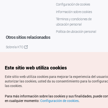
Configuración de cookies
Información sobre cookies
Términos y condiciones de
ubicación personal
Política de ubicación personal
Otros sitios relacionados
Sobre la KTO
K-Mice
Este sitio web utiliza cookies
Este sitio web utiliza cookies para mejorar la experiencia del usuario
autorizar las cookies, usted da su consentimiento para la configura
las cookies.
Copyrights © Organización de Turismo de Corea. Todos los
Para más información sobre las cookies y sus finalidades, puede co
derechos reservados.
en cualquier momento:
Configuración de cookies
.
Para informes de errores y cuestiones relacionadas con el