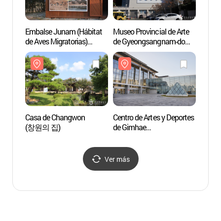
Embalse Junam (Hábitat
Museo Provincial de Arte
Museo 
de Aves Migratorias)
de Gyeongsangnam-do
de Gy
(주남저수지(철새도래지))
(경남도립미술관)
(경남
Casa de Changwon
Centro de Artes y Deportes
Centro
(창원의 집)
de Gimhae
de Gi
(김해문화의전당)
(김해
Ver más