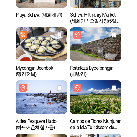
Playa Sehwa (세화해변)
Sehwa Fifth-day Market
Play
(세화민속오일시장(5일,
0일)
Myeongjin Jeonbok
Fortaleza Byeolbangjin
Aldea
(명진전복)
(별방진)
(하도
Aldea Pesquera Hado
Campo de Flores Munjuran
Bosqu
(하도어촌체험마을)
de la Isla Tokkiseom de
Jeju (제주 토끼섬 문주란