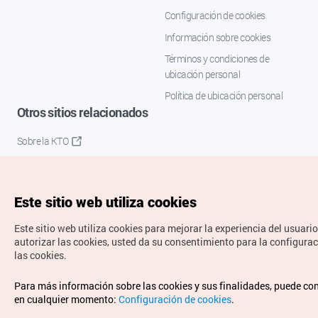
Configuración de cookies
Información sobre cookies
Términos y condiciones de
ubicación personal
Política de ubicación personal
Otros sitios relacionados
Sobre la KTO
K-Mice
Este sitio web utiliza cookies
Este sitio web utiliza cookies para mejorar la experiencia del usuario
autorizar las cookies, usted da su consentimiento para la configura
las cookies.
Copyrights © Organización de Turismo de Corea. Todos los
Para más información sobre las cookies y sus finalidades, puede co
derechos reservados.
en cualquier momento:
Configuración de cookies
.
Para informes de errores y cuestiones relacionadas con el