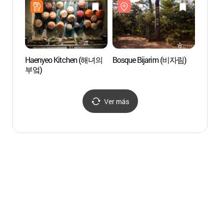
자생지)
Haenyeo Kitchen (해녀의
Bosque Bijarim (비자림)
Playa
부엌)
(월정
Ver más