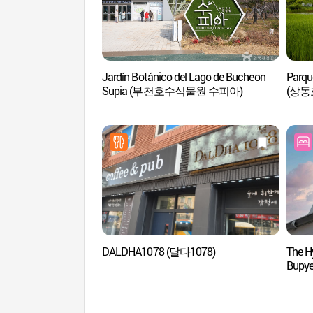
Jardín Botánico del Lago de Bucheon
Parqu
Supia (부천호수식물원 수피아)
(상동
DALDHA1078 (달다1078)
The H
Bup
부평점