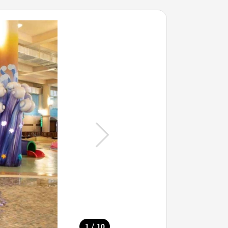
/
1
10