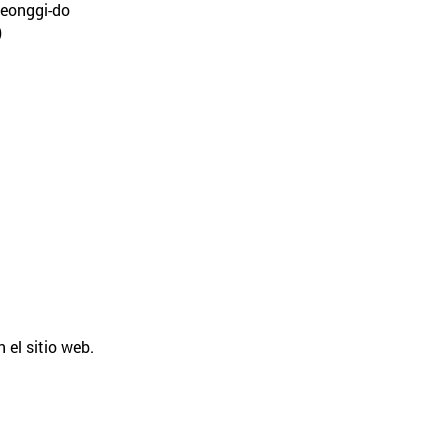
yeonggi-do
)
 el sitio web.