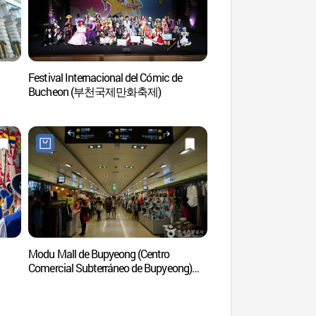
Festival Internacional del Cómic de
Jardín Botánico del 
Bucheon (부천국제만화축제)
Supia (부천호수식
Modu Mall de Bupyeong (Centro
Complejo Deportivo 
Comercial Subterráneo de Bupyeong)
(Estadio de la Copa M
(부평모두몰(부평지하도상가))
(인천문학경기장(인