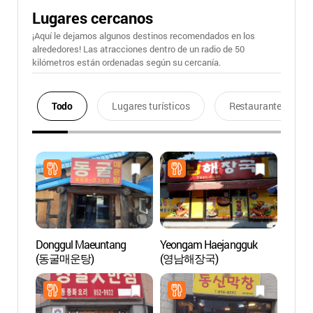
Lugares cercanos
¡Aquí le dejamos algunos destinos recomendados en los
alrededores! Las atracciones dentro de un radio de 50
kilómetros están ordenadas según su cercanía.
Todo
Lugares turísticos
Restaurantes
Donggul Maeuntang
Yeongam Haejangguk
Gras
(동굴매운탕)
(영남해장국)