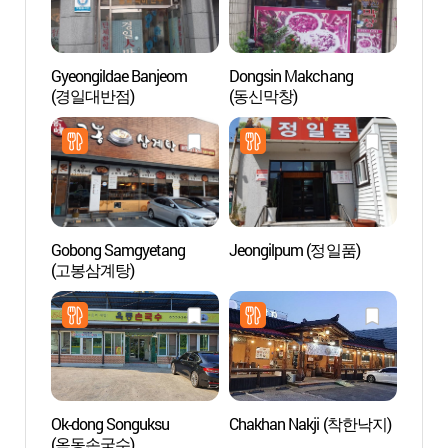
Gyeongildae Banjeom
Dongsin Makchang
Museo
(경일대반점)
(동신막창)
Cultur
(전통
Gobong Samgyetang
Jeongilpum (정일품)
Puent
(고봉삼계탕)
(월영
Ok-dong Songuksu
Chakhan Nakji (착한낙지)
Museo 
(옥동손국수)
And