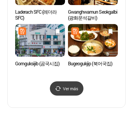
Laderach SFC (레더라
Gwanghwamun Seokgalbi
Pabel
SFC)
(광화문석갈비)
(돈덕
Gomguksijib (곰국시집)
Bugeogukjip (북어국집)
WeRi
Ver más