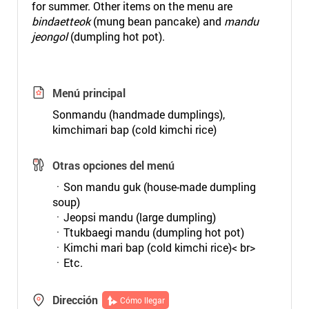
for summer. Other items on the menu are
bindaetteok
(mung bean pancake) and
mandu
jeongol
(dumpling hot pot).
Menú principal
Sonmandu (handmade dumplings),
kimchimari bap (cold kimchi rice)
Otras opciones del menú
ㆍSon mandu guk (house-made dumpling
soup)
ㆍJeopsi mandu (large dumpling)
ㆍTtukbaegi mandu (dumpling hot pot)
ㆍKimchi mari bap (cold kimchi rice)< br>
ㆍEtc.
Dirección
Cómo llegar