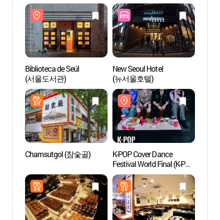
Biblioteca de Seúl
New Seoul Hotel
Biblio
(서울도서관)
(뉴서울호텔)
(서울
Chamsutgol (참숯골)
K-POP Cover Dance
Altar
Festival World Final (K-POP
커버댄스 페스티벌 월드
파이널)