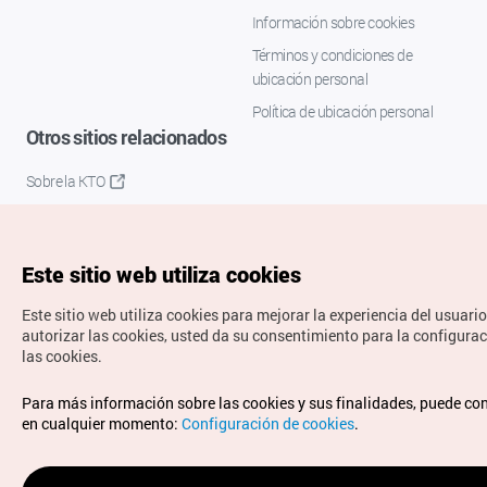
Información sobre cookies
Términos y condiciones de
ubicación personal
Política de ubicación personal
Otros sitios relacionados
Sobre la KTO
K-Mice
Este sitio web utiliza cookies
Este sitio web utiliza cookies para mejorar la experiencia del usuario
autorizar las cookies, usted da su consentimiento para la configura
las cookies.
Copyrights © Organización de Turismo de Corea. Todos los
Para más información sobre las cookies y sus finalidades, puede co
derechos reservados.
en cualquier momento:
Configuración de cookies
.
Para informes de errores y cuestiones relacionadas con el
sitio web, dirija sus consultas al correo
electrónico oficial:
spanish@knto.or.kr