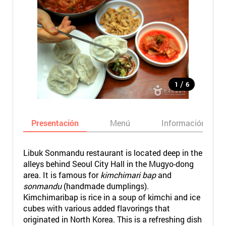
/
1
6
Presentación
Menú
Información bási
Libuk Sonmandu restaurant is located deep in the
alleys behind Seoul City Hall in the Mugyo-dong
area. It is famous for
kimchimari bap
and
sonmandu
(handmade dumplings).
Kimchimaribap is rice in a soup of kimchi and ice
cubes with various added flavorings that
originated in North Korea. This is a refreshing dish