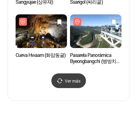
Sangyujae (상유재)
Ssarigol (싸리골)
Bosqu
Nacion
Gariw
가리
Cueva Hwaam (화암동굴)
Pasarela Panorámica
Bosqu
Byeongbangchi (병방치
Nacion
스카이워크)
Duta
두타
Ver más