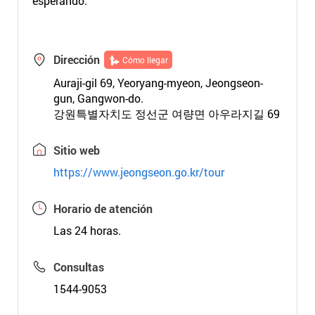
esperando.
Dirección
Cómo llegar
Auraji-gil 69, Yeoryang-myeon, Jeongseon-
gun, Gangwon-do.
강원특별자치도 정선군 여량면 아우라지길 69
Sitio web
https://www.jeongseon.go.kr/tour
Horario de atención
Las 24 horas.
Consultas
1544-9053