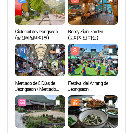
Ciclorraíl de Jeongseon
Romy Zian Garden
Romy 
(정선레일바이크)
(로미지안 가든)
(로미
Mercado de 5 Días de
Festival del Arirang de
Pasar
Jeongseon / Mercado
Jeongseon
Byeo
Arirang de Jeongseon
(정선아리랑제)
스카이
(정선5일장 / 정선
아리랑시장 (2, 7일))