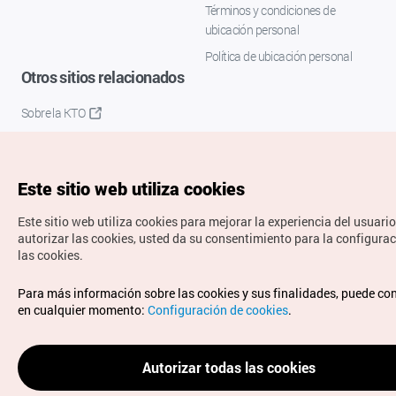
Términos y condiciones de
ubicación personal
Política de ubicación personal
Otros sitios relacionados
Sobre la KTO
K-Mice
Este sitio web utiliza cookies
Este sitio web utiliza cookies para mejorar la experiencia del usuario
autorizar las cookies, usted da su consentimiento para la configura
las cookies.
Copyrights © Organización de Turismo de Corea. Todos los
Para más información sobre las cookies y sus finalidades, puede co
derechos reservados.
en cualquier momento:
Configuración de cookies
.
Para informes de errores y cuestiones relacionadas con el
sitio web, dirija sus consultas al correo
electrónico oficial:
spanish@knto.or.kr
Autorizar todas las cookies