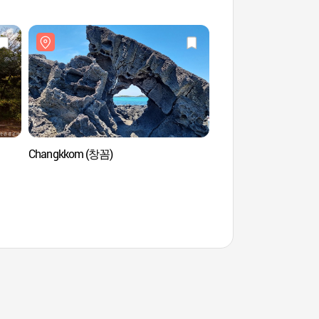
de la Humanidad de la Unesco]
국가지질공원))
Changkkom (창꼼)
Maze Land (메이즈