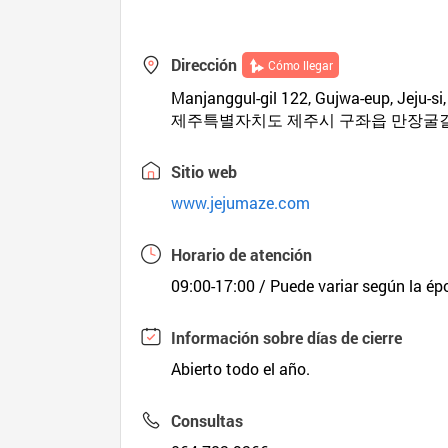
Dirección
Cómo llegar
Manjanggul-gil 122, Gujwa-eup, Jeju-si,
제주특별자치도 제주시 구좌읍 만장굴길 
Sitio web
www.jejumaze.com
Horario de atención
09:00-17:00 / Puede variar según la ép
Información sobre días de cierre
Abierto todo el año.
Consultas