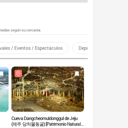
enadas según su cercanía.
vales / Eventos / Espectáculos
Deportes recreativos
Cueva Dangcheomuldonggul de Jeju
Cueva Manjanggul (P
(제주 당처물동굴) [Patrimonio Natural
Geológico de Jeju