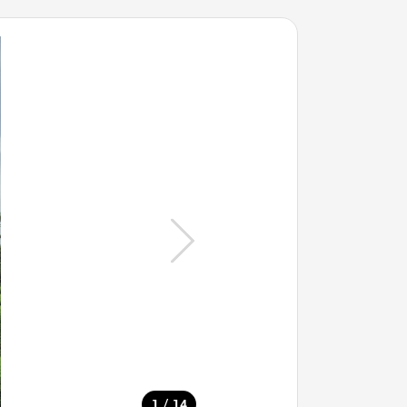
/
1
14