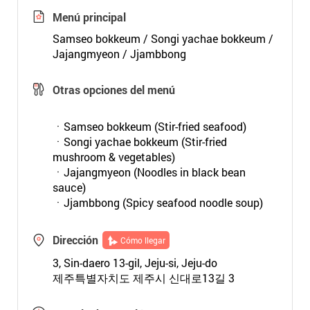
Menú principal
Samseo bokkeum / Songi yachae bokkeum /
Jajangmyeon / Jjambbong
Otras opciones del menú
ㆍSamseo bokkeum (Stir-fried seafood)
ㆍSongi yachae bokkeum (Stir-fried
mushroom & vegetables)
ㆍJajangmyeon (Noodles in black bean
sauce)
ㆍJjambbong (Spicy seafood noodle soup)
Dirección
Cómo llegar
3, Sin-daero 13-gil, Jeju-si, Jeju-do
제주특별자치도 제주시 신대로13길 3