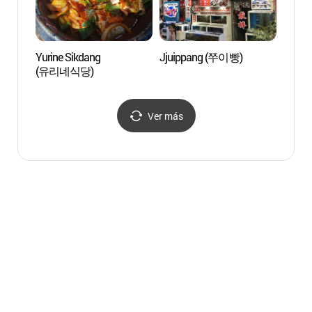
Yurine Sikdang
Jjuippang (쭈이빵)
Museo 
(유리네식당)
Histor
(제
연사박
Ver más