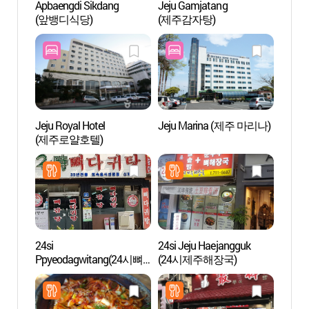
Apbaengdi Sikdang
Jeju Gamjatang
Arbore
(앞뱅디식당)
(제주감자탕)
(한라
Jeju Royal Hotel
Jeju Marina (제주 마리나)
Roca
(제주로얄호텔)
24si
24si Jeju Haejangguk
Samse
Ppyeodagwitang(24시뼈
(24시제주해장국)
(제주
다귀탕)