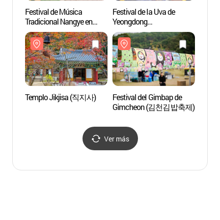
Festival de Música
Festival de la Uva de
Templ
Tradicional Nangye en
Yeongdong
Yeongdong
(영동포도축제)
(영동난계국악축제)
Templo Jikjisa (직지사)
Festival del Gimbap de
Bosqu
Gimcheon (김천김밥축제)
Nacion
Deog
덕유
Ver más