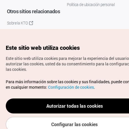
Política de ubicación personal
Otros sitios relacionados
Sobre la KTO
K-Mice
Este sitio web utiliza cookies
Este sitio web utiliza cookies para mejorar la experiencia del usuario
autorizar las cookies, usted da su consentimiento para la configura
las cookies.
Copyrights © Organización de Turismo de Corea. Todos los
Para más información sobre las cookies y sus finalidades, puede co
derechos reservados.
en cualquier momento:
Configuración de cookies
.
Para informes de errores y cuestiones relacionadas con el
sitio web, dirija sus consultas al correo
electrónico oficial:
spanish@knto.or.kr
Autorizar todas las cookies
Configurar las cookies