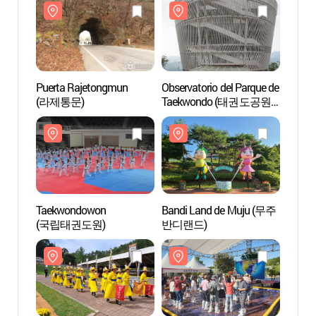
Puerta Rajetongmun
Observatorio del Parque de
Puert
(라제통문)
Taekwondo (태권도공원
(라제
전망대)
Taekwondowon
Bandi Land de Muju (무주
Taek
(국립태권도원)
반디랜드)
(국립