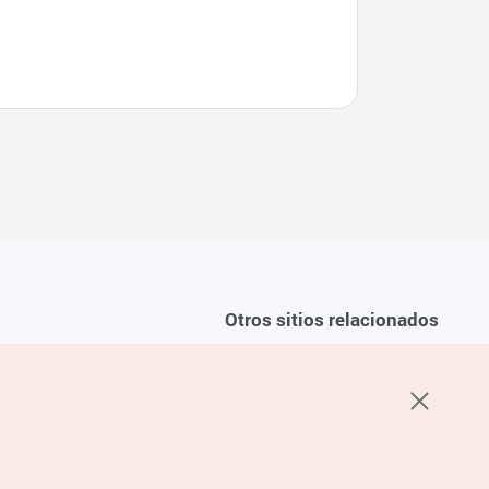
Otros sitios relacionados
Sobre la KTO
ondiciones del servicio
K-Mice
recuentes
privacidad
ón de cookies