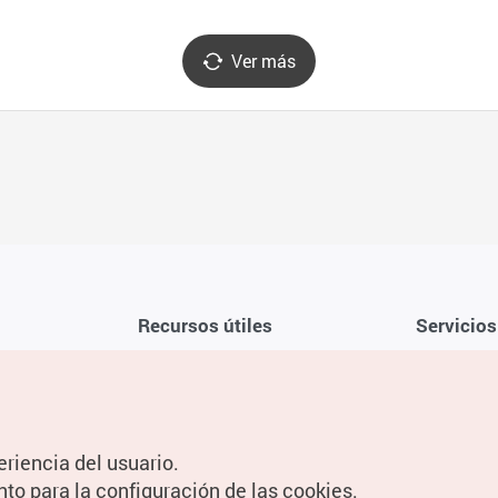
Ver más
Recursos útiles
Servicios
Aplicación móvil de la KTO
Términos y c
Teléfono de asistencia al viajero en
Preguntas f
Corea 1330
Política de 
eriencia del usuario.
Guías digitales
Configuraci
nto para la configuración de las cookies.