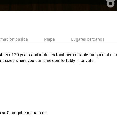
rmación básica
Mapa
Lugares cercanos
tory of 20 years and includes facilities suitable for special occ
ent sizes where you can dine comfortably in private.
n-si, Chungcheongnam-do