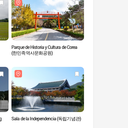
Parque de Historia y Cultura de Corea
Parque del Cruce de 
(한민족역사문화공원)
(천안삼거리공원)
g
Sala de la Independencia (독립기념관)
Sono Belle Cheonan 
(소노벨 천안 오션어