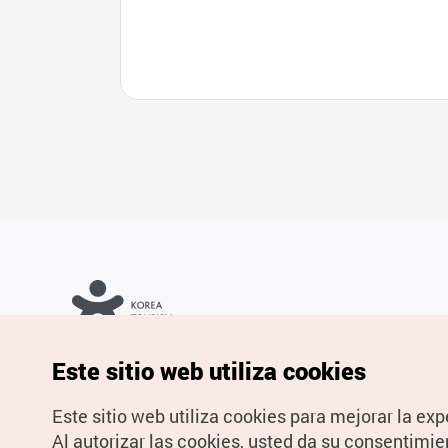
Copyrights © Organización de Turismo de Corea. Todos los
Este sitio web utiliza cookies
derechos reservados.
Para informes de errores y cuestiones relacionadas con el sitio
web, dirija sus consultas al correo
electrónico oficial:
spanish@knto.or.kr
Este sitio web utiliza cookies para mejorar la exp
Al autorizar las cookies, usted da su consentimie