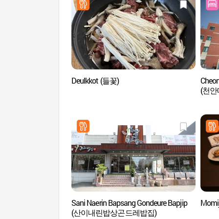
Deulkkot (들꽃)
Cheon
(천
Sani Naerin Bapsang Gondeure Bapjip
Momi
(산이내린밥상곤드레밥집)