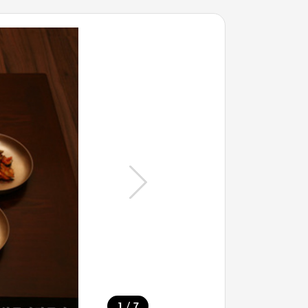
/
1
7