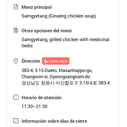
Menú principal
Samgyetang (Ginseng chicken soup)
Otras opciones del menú
Samgyetang, grilled chicken with medicinal
herbs
Dirección
Cómo llegar
383-4, 3·15-Daero, Masanhappo-gu,
Changwon-si, Gyeongsangnam-do
경상남도 창원시 마산합포구 3·15대로 383-4
Horario de atención
11:30–21:30
Información sobre días de cierre