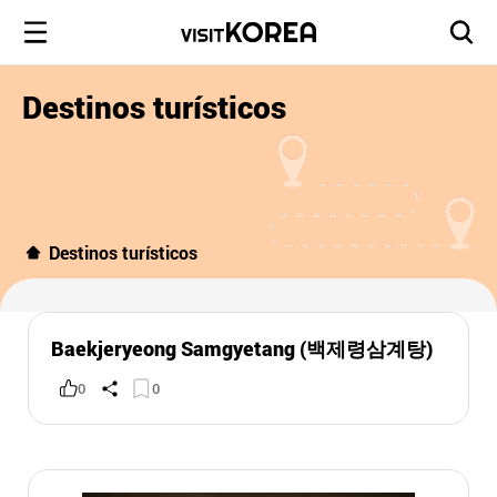
Destinos turísticos
Destinos turísticos
Baekjeryeong Samgyetang (백제령삼계탕)
0
0