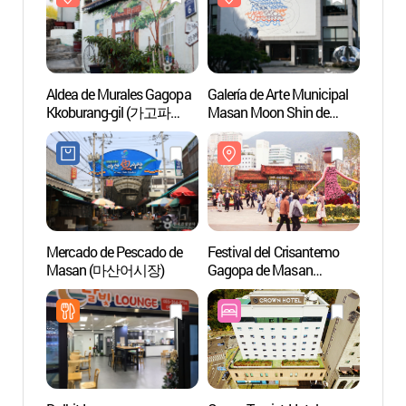
Aldea de Murales Gagopa
Galería de Arte Municipal
Aldea
Kkoburang-gil (가고파
Masan Moon Shin de
Kkobu
꼬부랑길 벽화마을)
Changwon
꼬부랑
(창원시립마산문신미술
관)
Mercado de Pescado de
Festival del Crisantemo
Centro
Masan (마산어시장)
Gagopa de Masan
Conve
(마산가고파국화축제)
Chang
창원