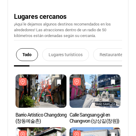
Lugares cercanos
¡Aquí le dejamos algunos destinos recomendados en los
alrededores! Las atracciones dentro de un radio de 50
kilómetros están ordenadas según su cercanía.
Todo
Lugares turísticos
Restaurantes
Barrio Artístico Changdong
Calle Sangsang-gil en
Barrio
(창동예술촌)
Changwon (상상길(창원))
(창동