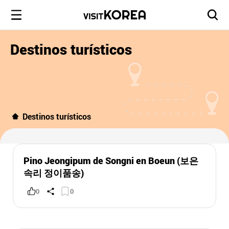
Destinos turísticos
Destinos turísticos
Pino Jeongipum de Songni en Boeun (보은
속리 정이품송)
0
0