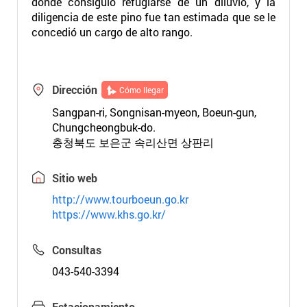
donde consiguió refugiarse de un diluvio, y la
diligencia de este pino fue tan estimada que se le
concedió un cargo de alto rango.
Dirección
Cómo llegar
Sangpan-ri, Songnisan-myeon, Boeun-gun,
Chungcheongbuk-do.
충청북도 보은군 속리산면 상판리
Sitio web
http://www.tourboeun.go.kr
https://www.khs.go.kr/
Consultas
043-540-3394
Estacionamiento