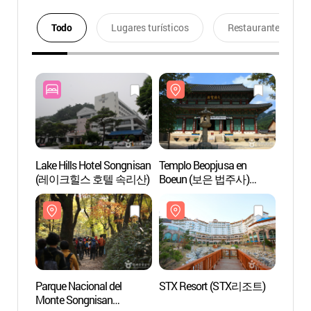
Todo
Lugares turísticos
Restaurantes
Lake Hills Hotel Songnisan
Templo Beopjusa en
Templ
(레이크힐스 호텔 속리산)
Boeun (보은 법주사)
Boeu
[Patrimonio de la
[Patri
Humanidad de la Unesco]
Human
Parque Nacional del
STX Resort (STX리조트)
STX R
Monte Songnisan