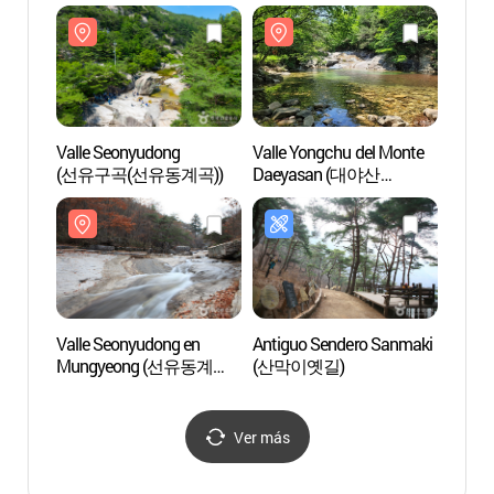
(속리산국립공원)
Valle Seonyudong
Valle Yongchu del Monte
Valle 
(선유구곡(선유동계곡))
Daeyasan (대야산
Daey
용추계곡)
용추계
Valle Seonyudong en
Antiguo Sendero Sanmaki
Compl
Mungyeong (선유동계곡
(산막이옛길)
Geum
(문경))
Ver más