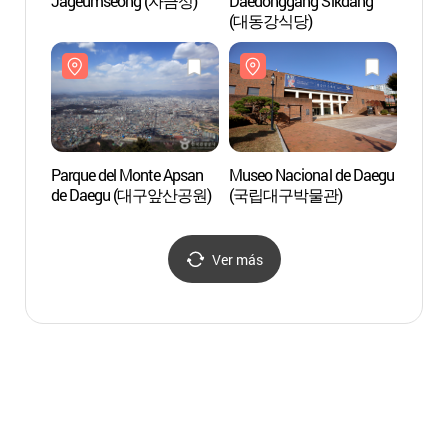
Jageumseong (자금성)
Daedonggang Sikdang
Telefé
(대동강식당)
(Obser
Apsa
(앞산 
Parque del Monte Apsan
Museo Nacional de Daegu
Calle 
de Daegu (대구앞산공원)
(국립대구박물관)
Monte
(앞산
Ver más