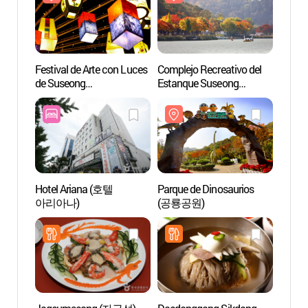
Festival de Arte con Luces
Complejo Recreativo del
Comple
de Suseong
Estanque Suseong
Estan
(수성빛예술제)
(수성못 유원지)
(수성
Hotel Ariana (호텔
Parque de Dinosaurios
Parqu
아리아나)
(공룡공원)
de D