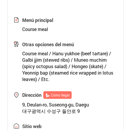
Menú principal
Course meal
Otras opciones del menú
Course meal / Hanu yukhoe (beef tartare) /
Galbi jjim (stewed ribs) / Muneo muchim
(spicy octopus salad) / Hongeo (skate) /
Yeonnip bap (steamed rice wrapped in lotus
leaves) / Etc.
Dirección
Cómo llegar
9, Deulan-ro, Suseong-gu, Daegu
대구광역시 수성구 들안로 9
Sitio web