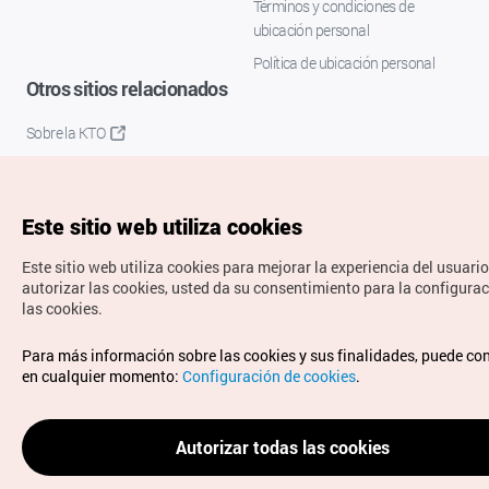
Términos y condiciones de
ubicación personal
Política de ubicación personal
Otros sitios relacionados
Sobre la KTO
K-Mice
Este sitio web utiliza cookies
Este sitio web utiliza cookies para mejorar la experiencia del usuario
autorizar las cookies, usted da su consentimiento para la configura
las cookies.
Copyrights © Organización de Turismo de Corea. Todos los
Para más información sobre las cookies y sus finalidades, puede co
derechos reservados.
en cualquier momento:
Configuración de cookies
.
Para informes de errores y cuestiones relacionadas con el
sitio web, dirija sus consultas al correo
electrónico oficial:
spanish@knto.or.kr
Autorizar todas las cookies