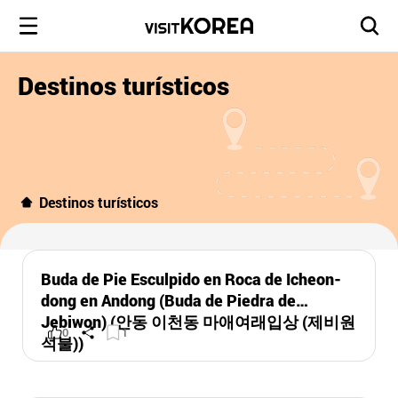
Destinos turísticos
Destinos turísticos
Buda de Pie Esculpido en Roca de Icheon-
dong en Andong (Buda de Piedra de
Jebiwon) (안동 이천동 마애여래입상 (제비원
0
1
석불))