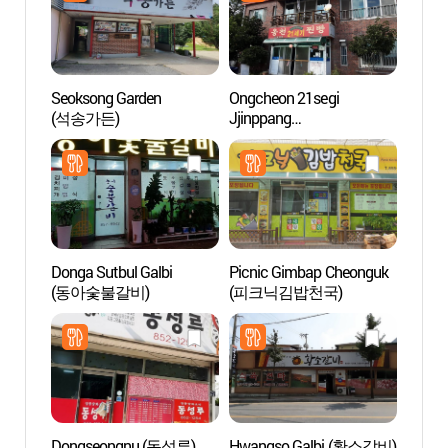
Seoksong Garden
Ongcheon 21segi
Calle 
(석송가든)
Jjinppang
Merca
(옹천21세기찐빵)
(안동
Donga Sutbul Galbi
Picnic Gimbap Cheonguk
Gras
(동아숯불갈비)
(피크닉김밥천국)
Dongseongnu (동성루)
Hwangso Galbi (황소갈비)
Museo