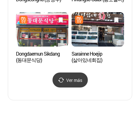
Tradic
(안
관)
Dongdaemun Sikdang
Sarainne Hoejip
Puent
(동대문식당)
(살아있네회집)
(월영
Ver más