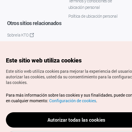
Términos y condiciones de
ubicación personal
Política de ubicación personal
Otros sitios relacionados
Sobre la KTO
K-Mice
Este sitio web utiliza cookies
Este sitio web utiliza cookies para mejorar la experiencia del usuario
autorizar las cookies, usted da su consentimiento para la configura
las cookies.
Copyrights © Organización de Turismo de Corea. Todos los
Para más información sobre las cookies y sus finalidades, puede co
derechos reservados.
en cualquier momento:
Configuración de cookies
.
Para informes de errores y cuestiones relacionadas con el
sitio web, dirija sus consultas al correo
electrónico oficial:
spanish@knto.or.kr
Autorizar todas las cookies