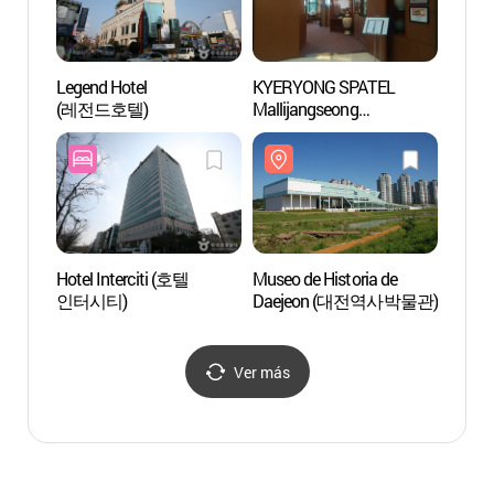
Legend Hotel
KYERYONG SPATEL
Parq
(레전드호텔)
Mallijangseong
(계룡스파텔 만리장성)
Hotel Interciti (호텔
Museo de Historia de
Museo
인터시티)
Daejeon (대전역사박물관)
(지질
Ver más