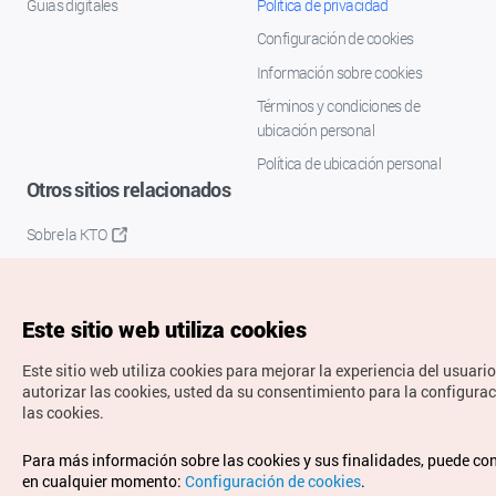
Guías digitales
Política de privacidad
Configuración de cookies
Información sobre cookies
Términos y condiciones de
ubicación personal
Política de ubicación personal
Otros sitios relacionados
Sobre la KTO
K-Mice
Este sitio web utiliza cookies
Este sitio web utiliza cookies para mejorar la experiencia del usuario
autorizar las cookies, usted da su consentimiento para la configura
las cookies.
Copyrights © Organización de Turismo de Corea. Todos los
Para más información sobre las cookies y sus finalidades, puede co
derechos reservados.
en cualquier momento:
Configuración de cookies
.