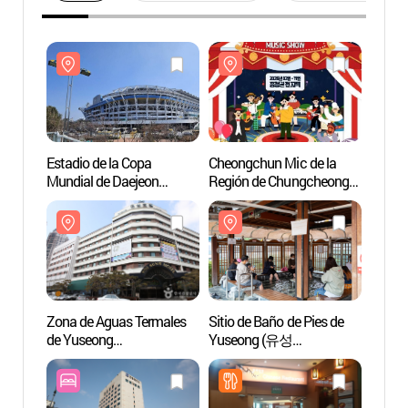
Estadio de la Copa
Cheongchun Mic de la
Estadi
Mundial de Daejeon
Región de Chungcheong
Mundi
(대전월드컵경기장)
(문화가 있는 날
(대전
청춘마이크 충청권)
Zona de Aguas Termales
Sitio de Baño de Pies de
Sitio 
de Yuseong
Yuseong (유성
Yuse
(유성온천지구)
족욕체험장)
족욕체