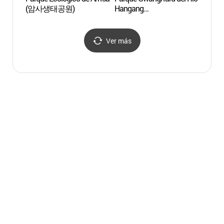
(암사생태공원)
Hangang
Hang
(광나루한강공원)
(광나
Ver más