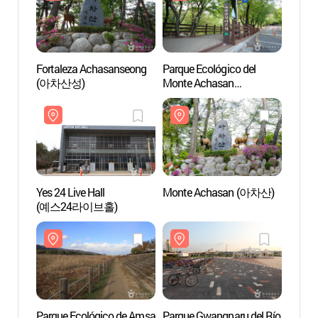
Fortaleza Achasanseong
Parque Ecológico del
Parque
(아차산성)
Monte Achasan
Monte
(아차산생태공원)
(아차
Yes 24 Live Hall
Monte Achasan (아차산)
Mont
(예스24라이브홀)
Parque Ecológico de Amsa
Parque Gwangnaru del Río
Parqu