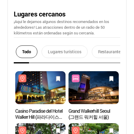
Lugares cercanos
¡Aquí le dejamos algunos destinos recomendados en los
alrededores! Las atracciones dentro de un radio de 50
kilómetros están ordenadas según su cercanía.
Todo
Lugares turísticos
Restaurantes
Casino Paradise del Hotel
Grand Walkerhill Seoul
Casino
Walker Hill (파라다이스
(그랜드 워커힐 서울)
Walk
카지노 워커힐)
카지노