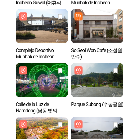
Incheon Guwol (더휴식
Munhak de Incheon
Munha
아늑호텔 인천구월점)
(인천문학경기장
(Estad
스노우파크)
Mundia
(인
(인천
Complejo Deportivo
So Seol Won Cafe (소설원
Gran 
Munhak de Incheon
만수)
(인천
(Estadio de la Copa
Mundial de Incheon)
(인천문학경기장
(인천월드컵경기장))
Calle de la Luz de
Parque Subong (수봉공원)
Museo
Namdong (남동 빛의
Metrop
거리)
(인천