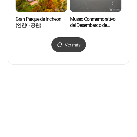
Gran Parque de Incheon
Museo Conmemorativo
Parque
(인천대공원)
del Desembarco de
(늘솔
Incheon
(인천상륙작전기념관)
Ver más