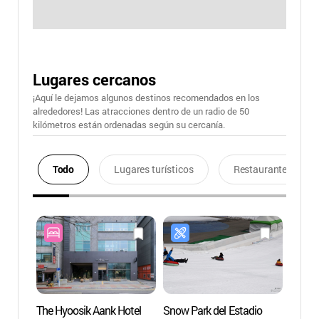
Lugares cercanos
¡Aquí le dejamos algunos destinos recomendados en los
alrededores! Las atracciones dentro de un radio de 50
kilómetros están ordenadas según su cercanía.
Todo
Lugares turísticos
Restaurantes
The Hyoosik Aank Hotel
Snow Park del Estadio
Compl