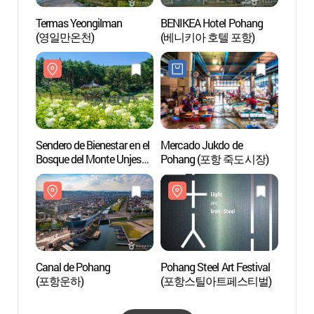
Termas Yeongilman
BENIKEA Hotel Pohang
Sender
(영일만온천)
(베니키아 호텔 포항)
Bosqu
(운제
Sendero de Bienestar en el
Mercado Jukdo de
Templ
Bosque del Monte Unjesan
Pohang (포항 죽도시장)
(오어사
(운제산산림욕장)
Canal de Pohang
Pohang Steel Art Festival
Rasu
(포항운하)
(포항스틸아트페스티벌)