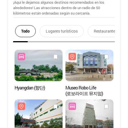
¡Aquí le dejamos algunos destinos recomendados en los
alrededores! Las atracciones dentro de un radio de 50
kilómetros están ordenadas según su cercanía.
Todo
Lugares turísticos
Restaurantes
Hyangdan (향단)
Museo Robo Life
Museo
(로보라이프 뮤지엄)
(로보