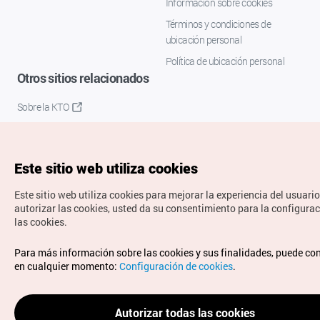
Información sobre cookies
Términos y condiciones de
ubicación personal
Política de ubicación personal
Otros sitios relacionados
Sobre la KTO
K-Mice
Este sitio web utiliza cookies
Este sitio web utiliza cookies para mejorar la experiencia del usuario
autorizar las cookies, usted da su consentimiento para la configura
las cookies.
Copyrights © Organización de Turismo de Corea. Todos los
Para más información sobre las cookies y sus finalidades, puede co
derechos reservados.
en cualquier momento:
Configuración de cookies
.
Para informes de errores y cuestiones relacionadas con el
sitio web, dirija sus consultas al correo
electrónico oficial:
spanish@knto.or.kr
Autorizar todas las cookies