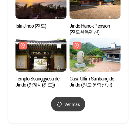
Isla Jindo (진도)
Jindo Hanok Pension
Isla J
(진도한옥펜션)
Templo Ssanggyesa de
Casa Ullim Sanbang de
Casa 
Jindo (쌍계사(진도))
Jindo (진도 운림산방)
Jind
Ver más