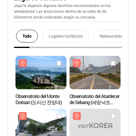
¡Aquí le dejamos algunos destinos recomendados en los
alrededores! Las atracciones dentro de un radio de 50
kilómetros están ordenadas según su cercanía.
Todo
Lugares turísticos
Restaurantes
Observatorio del Monte
Observatorio del Atardecer
Observ
Dorisan (도리산 전망대)
de Sebang (세방낙조
Dori
전망대)