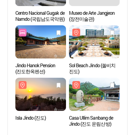
Centro Nacional Gugak de
Museo de Arte Jangjeon
Centr
Namdo (국립남도국악원)
(장전미술관)
Nam
Jindo Hanok Pension
Sol Beach Jindo (쏠비치
Sol B
(진도한옥펜션)
진도)
진도)
Isla Jindo (진도)
Casa Ullim Sanbang de
Casa 
Jindo (진도 운림산방)
Jind