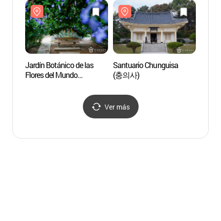
Jardín Botánico de las
Santuario Chunguisa
Spla
Flores del Mundo
(충의사)
리솜)
(세계꽃식물원)
Ver más