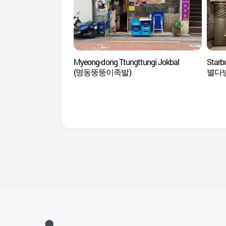
Myeong-dong Ttungttungi Jokbal
Star
(명동뚱뚱이족발)
별다방