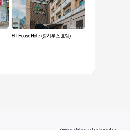
Hill House Hotel (힐하우스 호텔)
COCORY Color (Sucur
dong) (코코리색채