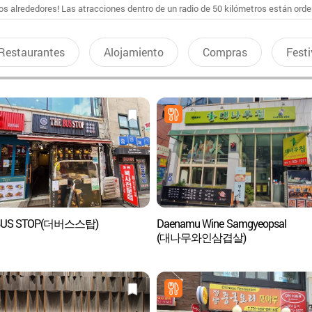
s alrededores! Las atracciones dentro de un radio de 50 kilómetros están ord
Restaurantes
Alojamiento
Compras
Festi
BUS STOP(더버스스탑)
Daenamu Wine Samgyeopsal
(대나무와인삼겹살)