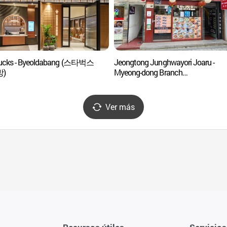
bucks - Byeoldabang (스타벅스
Jeongtong Junghwayori Joaru -
)
Myeong-dong Branch
(정통중화요리조아루 명동)
Ver más