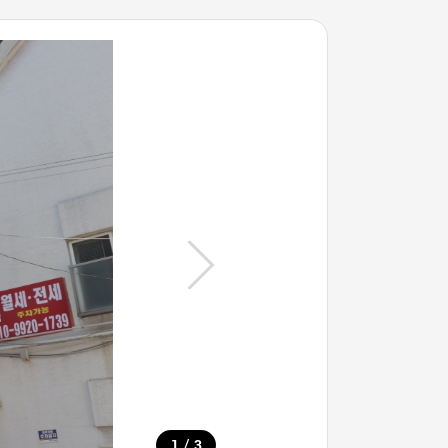
/
1
3