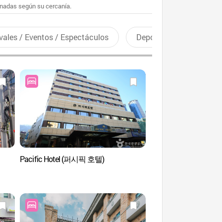
enadas según su cercanía.
vales / Eventos / Espectáculos
Deportes recreativos
Pacific Hotel (퍼시픽 호텔)
Teleférico del Mont
케이블카)