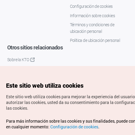
Configuración de cookies
Información sobre cookies
Términos y condiciones de
ubicación personal
Política de ubicación personal
Otros sitios relacionados
Sobre la KTO
K-Mice
Este sitio web utiliza cookies
Este sitio web utiliza cookies para mejorar la experiencia del usuario
autorizar las cookies, usted da su consentimiento para la configura
las cookies.
Copyrights © Organización de Turismo de Corea. Todos los
Para más información sobre las cookies y sus finalidades, puede co
derechos reservados.
en cualquier momento:
Configuración de cookies
.
Para informes de errores y cuestiones relacionadas con el