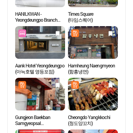
HANILKWAN -
Times Square
Aldea 
Yeongdeungpo Branch
(타임스퀘어)
(문래
(한일관 영등포)
Aank Hotel Yeongdeungpo
Hamheung Naengmyeon
Palaci
(아늑호텔 영등포점)
(함흥냉면)
Naci
Gungjeon Baekban
Cheongdo Yangkkochi
Parqu
Samgyeopsal
(청도양꼬치)
Hang
(궁전백반삼겹살)