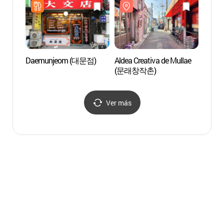
Daemunjeom (대문점)
Aldea Creativa de Mullae
Parqu
(문래창작촌)
(선유
Ver más